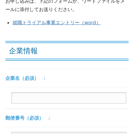
お申し込みは、下記のフォームか、ワードファイルをメ
ナ
イベント情報
ビ
ールに添付してお送りください。
現
参画一覧（企業・大学・団体）
就職トライアル事業エントリー（word）
役
学
生
の
企業情報
た
め
の
イ
企業名
（必須）
ン
タ
ー
ン
シ
ッ
郵便番号
（必須）
プ
情