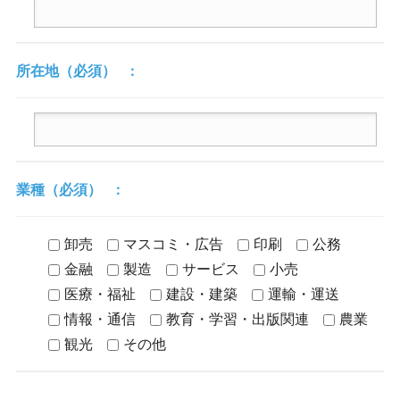
報
総
合
所在地
（必須）
サ
イ
ト
業種
（必須）
卸売
マスコミ・広告
印刷
公務
金融
製造
サービス
小売
医療・福祉
建設・建築
運輸・運送
情報・通信
教育・学習・出版関連
農業
観光
その他