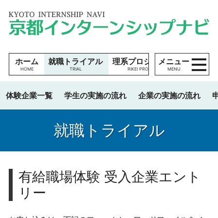
コンテンツへ
就
ナビゲーションへ
職
ホームへ
ト
ラ
イ
ホーム
就職トライアル
理系プロジェクト
メニュー
学生の方
ア
MENU
ル
|
体験企業一覧
学生の実施の流れ
企業の実施の流れ
京
都
就職トライアル
イ
就職トライアルについて
ン
タ
学生の実施の流れ
ー
申し込み
ン
有給職場体験 受入企業エント
シ
リー
ッ
プ
理系プロジェクトとは