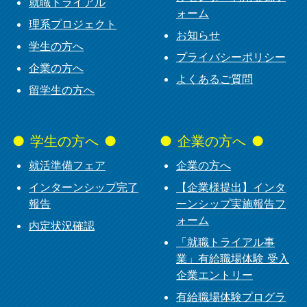
就職トライアル
ォーム
理系プロジェクト
お知らせ
学生の方へ
プライバシーポリシー
企業の方へ
よくあるご質問
留学生の方へ
学生の方へ
企業の方へ
就活準備フェア
企業の方へ
インターンシップ完了
【企業様提出】インタ
報告
ーンシップ実施報告フ
ォーム
内定状況確認
「就職トライアル事
業」有給職場体験 受入
企業エントリー
有給職場体験プログラ