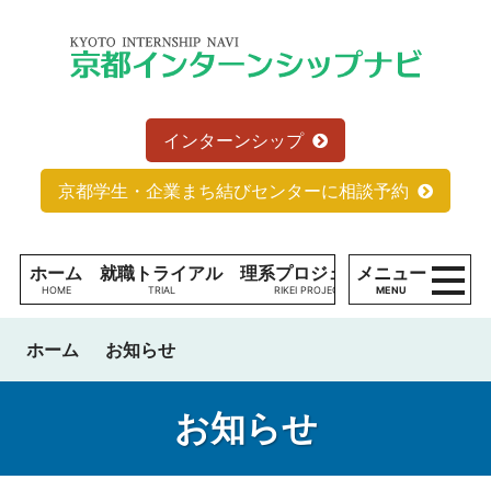
コンテンツへ
京
ナビゲーションへ
都
ホームへ
イ
ン
タ
インターンシップ
ー
ン
京都学生・企業まち結びセンターに相談予約
シ
ッ
プ
ホーム
就職トライアル
理系プロジェクト
メニュー
学生の方へ
ナ
MENU
ビ
現
ホーム
お知らせ
役
学
生
お知らせ
の
た
理系プロジェクトとは