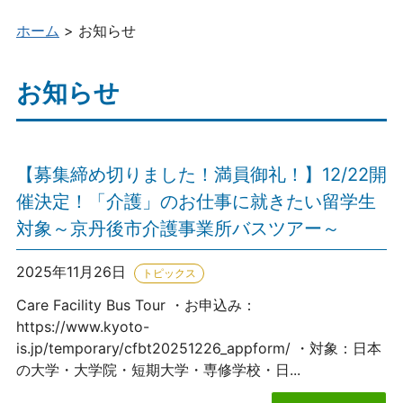
め
イベント情報
の
ホーム
>
お知らせ
イ
参画一覧（企業・大学・団体）
ン
お知らせ
タ
ー
ン
シ
【募集締め切りました！満員御礼！】12/22開
ッ
プ
催決定！「介護」のお仕事に就きたい留学生
情
対象～京丹後市介護事業所バスツアー～
報
総
2025年11月26日
トピックス
合
Care Facility Bus Tour ・お申込み：
サ
https://www.kyoto-
イ
is.jp/temporary/cfbt20251226_appform/ ・対象：日本
ト
の大学・大学院・短期大学・専修学校・日...