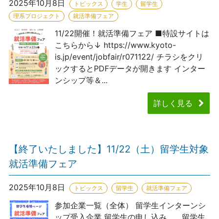
2025年10月8日
トピックス
学生
留学生
理系プロジェクト
就活準備フェア
11/22開催！就活準備フェア ■特設サイトは
こちらから↓ https://www.kyoto-
is.jp/event/jobfair/r071122/ チラシをクリ
ックするとPDFデータが開きます インター
ンシップ等＆...
詳しく見る
【終了いたしました】11/22（土）留学生対象
就活準備フェア
2025年10月8日
トピックス
留学生
就活準備フェア
参加企業一覧（全体） 留学生インターンシ
ップ受入企業 留学生の申し込み 留学生