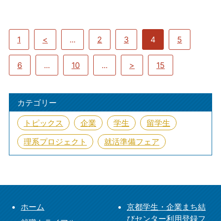
1
<
...
2
3
4
5
6
...
10
...
>
15
カテゴリー
トピックス
企業
学生
留学生
理系プロジェクト
就活準備フェア
ホーム
京都学生・企業まち結
びセンター利用登録フ