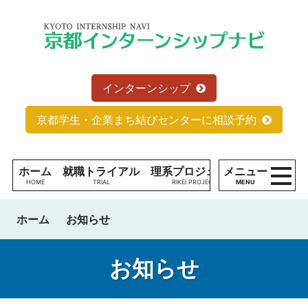
コンテンツへ
京
ナビゲーションへ
都
ホームへ
イ
ン
タ
インターンシップ
ー
ン
京都学生・企業まち結びセンターに相談予約
シ
ッ
プ
ホーム
就職トライアル
理系プロジェクト
メニュー
学生の方へ
ナ
MENU
ビ
現
ホーム
お知らせ
役
学
生
お知らせ
の
た
理系プロジェクトとは