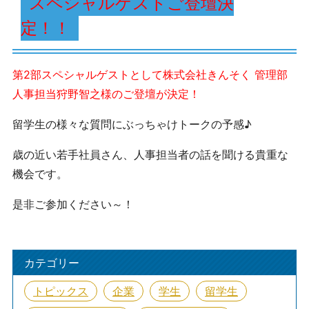
スペシャルゲストご登壇決
定！！
第2
部スペシャルゲスト
として
株式会社きんそく
管理部
人事担当
狩野智之
様のご登壇が決定！
留学生の様々な質問にぶっちゃけトークの予感♪
歳の近い若手社員さん、人事担当者の話を聞ける貴重な
機会です。
是非ご参加ください～！
カテゴリー
トピックス
企業
学生
留学生