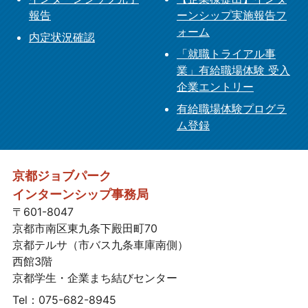
報告
ーンシップ実施報告フ
ォーム
内定状況確認
「就職トライアル事
業」有給職場体験 受入
企業エントリー
有給職場体験プログラ
ム登録
京都ジョブパーク
インターンシップ事務局
〒601-8047
京都市南区東九条下殿田町70
京都テルサ（市バス九条車庫南側）
西館3階
京都学生・企業まち結びセンター
Tel：075-682-8945