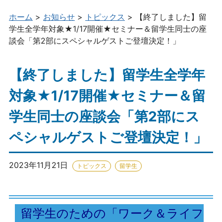
め
イベント情報
の
ホーム
>
お知らせ
>
トピックス
>
【終了しました】留
イ
学生全学年対象★1/17開催★セミナー＆留学生同士の座
参画一覧（企業・大学・団体）
ン
談会「第2部にスペシャルゲストご登壇決定！」
タ
ー
【終了しました】留学生全学年
ン
シ
対象★1/17開催★セミナー＆留
ッ
プ
学生同士の座談会「第2部にス
情
報
ペシャルゲストご登壇決定！」
総
合
2023年11月21日
トピックス
留学生
サ
イ
ト
留学生のための「ワーク＆ライフ