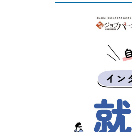
た
め
の
イ
ン
タ
ー
ン
シ
ッ
プ
情
報
総
合
サ
イ
ト