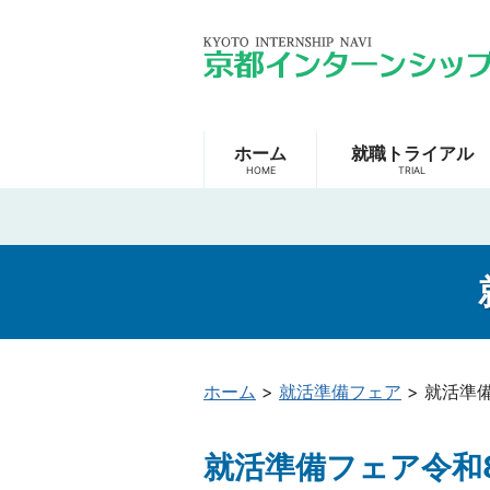
コンテンツへ
京
ナビゲーションへ
都
ホームへ
イ
ン
タ
ー
ホーム
就職トライアル
ン
シ
ッ
プ
ナ
ビ
現
役
ホーム
>
就活準備フェア
>
就活準備
学
生
就活準備フェア令和8
の