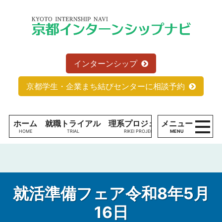
コンテンツへ
京
ナビゲーションへ
都
ホームへ
イ
ン
タ
インターンシップ
ー
ン
京都学生・企業まち結びセンターに相談予約
シ
ッ
プ
ホーム
就職トライアル
理系プロジェクト
メニュー
学生の方へ
ナ
MENU
ビ
現
役
学
生
就活準備フェア令和8年5月
の
16日
た
理系プロジェクトとは