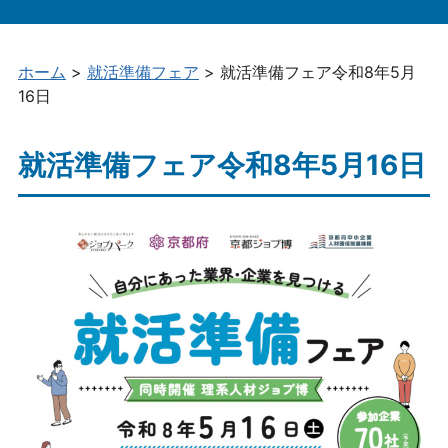
め
イベント情報
の
イ
参画一覧（企業・大学・団体）
ホーム
>
就活準備フェア
>
就活準備フェア令和8年5月
ン
16日
タ
ー
ン
就活準備フェア令和8年5月16日
シ
ッ
プ
情
報
総
合
サ
イ
ト