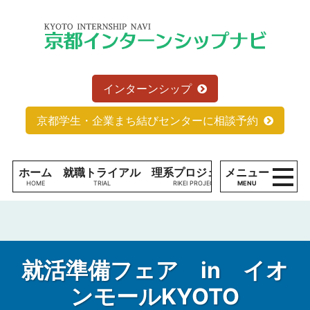
コンテンツへ
京
ナビゲーションへ
都
ホームへ
イ
ン
タ
インターンシップ
ー
ン
京都学生・企業まち結びセンターに相談予約
シ
ッ
プ
ホーム
就職トライアル
理系プロジェクト
メニュー
学生の方へ
ナ
MENU
ビ
現
役
学
生
就活準備フェア in イオ
の
ンモールKYOTO
た
理系プロジェクトとは