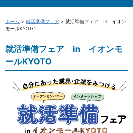
め
イベント情報
の
イ
参画一覧（企業・大学・団体）
ホーム
>
就活準備フェア
>
就活準備フェア in イオン
ン
モールKYOTO
タ
ー
ン
就活準備フェア in イオンモ
シ
ッ
ールKYOTO
プ
情
報
総
合
サ
イ
ト