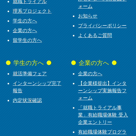
就職トライアル
ォーム
理系プロジェクト
お知らせ
学生の方へ
プライバシーポリシー
企業の方へ
よくあるご質問
留学生の方へ
学生の方へ
企業の方へ
就活準備フェア
企業の方へ
インターンシップ完了
【企業様提出】インタ
報告
ーンシップ実施報告フ
ォーム
内定状況確認
「就職トライアル事
業」有給職場体験 受入
企業エントリー
有給職場体験プログラ